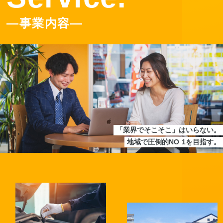
―事業内容―
「業界でそこそこ」はいらない。
地域で圧倒的
NO
．
1
を目指す。